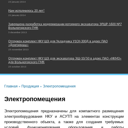
23 january 2014
Нам исполнилось 20 лет!
21 january 2014
Завершена разработка модернизации роторного экскаватора ЭРШР-1600 №7
Вольногорского ГМК
5 december 2013
Отгружен комплект НКУ ШЭ для Укладчика У1СН-300Д в адрес ПАО
«Донгормаш»
25 november 2013
Отгружен комплект НКУ ШЭ для экскаватора ЭШ-10/50 в адрес ПАО «НКМЗ»
для Вольногорского ГМК
25 october 2013
Главная
»
Продукция
» Электропомещения
Электропомещения
Электропомещения предназначены для компактного размещения
электрооборудования НКУ и АСУТП на элементах конструкции
производственного объекта, а также для создания требуемых
условий функционирования оборудования и работы