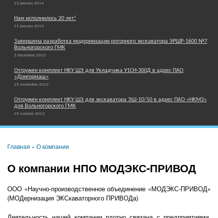
23 january 2014
Нам исполнилось 20 лет!
21 january 2014
Завершена разработка модернизации роторного экскаватора ЭРШР-1600 №7
Вольногорского ГМК
5 december 2013
Отгружен комплект НКУ ШЭ для Укладчика У1СН-300Д в адрес ПАО
«Донгормаш»
25 november 2013
Отгружен комплект НКУ ШЭ для экскаватора ЭШ-10/50 в адрес ПАО «НКМЗ»
для Вольногорского ГМК
25 october 2013
Главная
» О компании
О компании НПО МОДЭКС-ПРИВОД
ООО «Научно-производственное объединение «МОДЭКС-ПРИВОД»
(МОДернизация ЭКСкаваторного ПРИВОДа)
Деятельность нашей компании плотно связана с предприятиями,