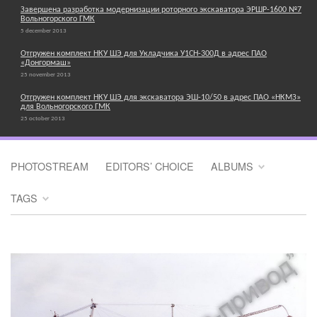
Завершена разработка модернизации роторного экскаватора ЭРШР-1600 №7
Вольногорского ГМК
5 december 2013
Отгружен комплект НКУ ШЭ для Укладчика У1СН-300Д в адрес ПАО
«Донгормаш»
25 november 2013
Отгружен комплект НКУ ШЭ для экскаватора ЭШ-10/50 в адрес ПАО «НКМЗ»
для Вольногорского ГМК
25 october 2013
PHOTOSTREAM
EDITORS’ CHOICE
ALBUMS
TAGS