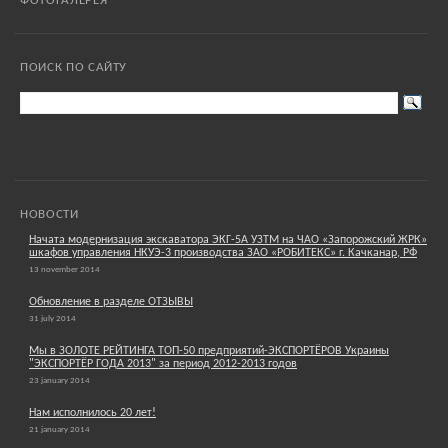
ФОТОГАЛЕРЕЯ
ПОИСК ПО САЙТУ
НОВОСТИ
Начата модернизация экскаватора ЭКГ-5А УЗТМ на ЧАО «Запорожский ЖРК»
шкафов управления НКУЭ-3 производства ЗАО «РОБИТЕКС» г. Качканар, РФ
13 november 2014
Обновление в разделе ОТЗЫВЫ
31 july 2014
Мы в ЗОЛОТЕ РЕЙТИНГА ТОП-50 предприятий-ЭКСПОРТЁРОВ Украины
"ЭКСПОРТЁР ГОДА 2013" за период 2012-2013 годов
23 january 2014
Нам исполнилось 20 лет!
21 january 2014