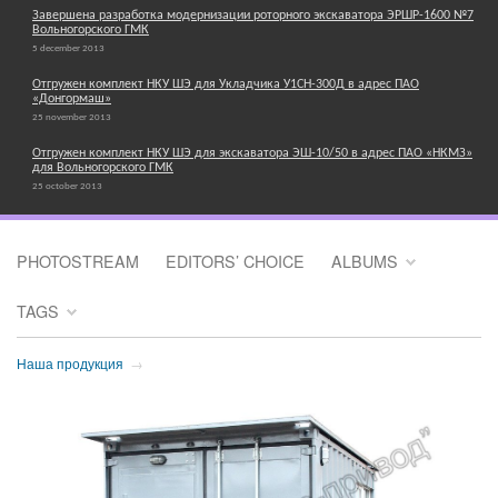
Завершена разработка модернизации роторного экскаватора ЭРШР-1600 №7
Вольногорского ГМК
5 december 2013
Отгружен комплект НКУ ШЭ для Укладчика У1СН-300Д в адрес ПАО
«Донгормаш»
25 november 2013
Отгружен комплект НКУ ШЭ для экскаватора ЭШ-10/50 в адрес ПАО «НКМЗ»
для Вольногорского ГМК
25 october 2013
PHOTOSTREAM
EDITORS’ CHOICE
ALBUMS
TAGS
Наша продукция
→