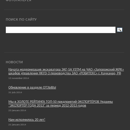
ФОТОГАЛЕРЕЯ
ПОИСК ПО САЙТУ
НОВОСТИ
Начата модернизация экскаватора ЭКГ-5А УЗТМ на ЧАО «Запорожский ЖРК»
шкафов управления НКУЭ-3 производства ЗАО «РОБИТЕКС» г. Качканар, РФ
13 november 2014
Обновление в разделе ОТЗЫВЫ
31 july 2014
Мы в ЗОЛОТЕ РЕЙТИНГА ТОП-50 предприятий-ЭКСПОРТЁРОВ Украины
"ЭКСПОРТЁР ГОДА 2013" за период 2012-2013 годов
23 january 2014
Нам исполнилось 20 лет!
21 january 2014